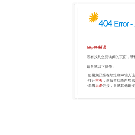
http404错误
没有找到您要访问的页面，请检
请尝试以下操作：
·如果您已经在地址栏中输入
·打开
主页
，然后查找指向您感
·单击
后退
链接，尝试其他链接